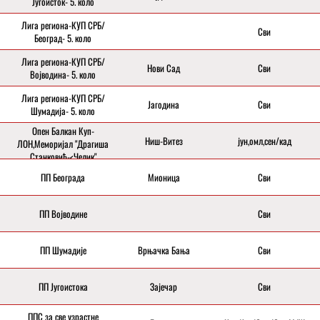
Југоисток- 5. коло
Лига региона-КУП СРБ/
Сви
Београд- 5. коло
Лига региона-КУП СРБ/
Нови Сад
Сви
Војводина- 5. коло
Лига региона-КУП СРБ/
Јагодина
Сви
Шумадија- 5. коло
Опен Балкан Куп-
Ниш-Витез
јун,омл,сен/кад
ЛОН,Меморијал "Драгиша
Станковић-<Челик"
ПП Београда
Мионица
Сви
ПП Војводине
Сви
ПП Шумадије
Врњачка Бања
Сви
ПП Југоистока
Зајечар
Сви
ППС за све узрастне