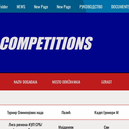
Folder
NEWS
New Page
New Page
РУКОВОДСТВО
DOCUMENT
COMPETITIONS
NAZIV DOGAĐAJA
MESTO ODRŽAVANJA
UZRAST
Турнир Олимпијских нада
Палић
Кадет/јуниори М
Лига региона-КУП СРБ/
Мајданпек
Сви