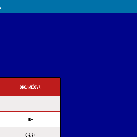
S
BROJ MEČEVA
10+
0-7, 7+